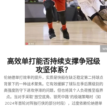
高效单打能否持续支撑争冠级
攻坚体系？
伦纳德单打效率的提升，实质是快船在缺乏稳定第二持球点
背景下的一种战术聚焦。它有效缓解了球队在季后赛级别的
高强度防守下进攻停滞的问题，但也将其个人负荷推至临界
点。当对手采取“放空底角、锁死中路”的极端策略时（如
2024年首轮对阵独行侠的部分时段），过度依赖伦纳德单