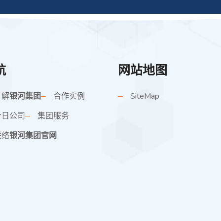
航
网站地图
了解
银河集团
合作实例
SiteMap
今日公司
集团服务
联络
银河集团官网