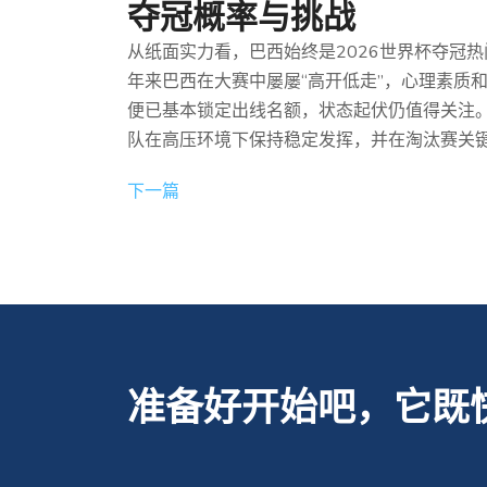
夺冠概率与挑战
从纸面实力看，巴西始终是2026世界杯夺冠
年来巴西在大赛中屡屡“高开低走”，心理素质
便已基本锁定出线名额，状态起伏仍值得关注
队在高压环境下保持稳定发挥，并在淘汰赛关
下一篇
准备好开始吧，它既