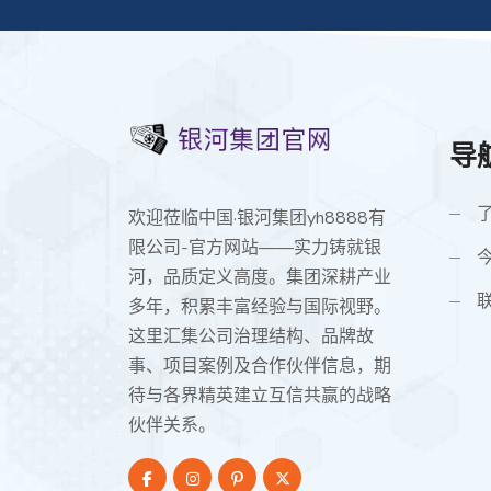
导
欢迎莅临中国·银河集团yh8888有
限公司-官方网站——实力铸就银
河，品质定义高度。集团深耕产业
多年，积累丰富经验与国际视野。
这里汇集公司治理结构、品牌故
事、项目案例及合作伙伴信息，期
待与各界精英建立互信共赢的战略
伙伴关系。