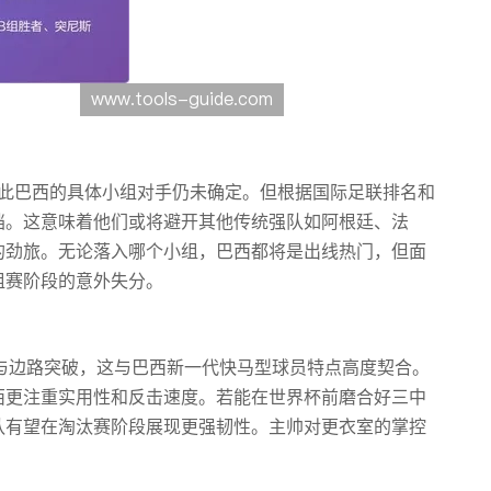
因此巴西的具体小组对手仍未确定。但根据国际足联排名和
档。这意味着他们或将避开其他传统强队如阿根廷、法
的劲旅。无论落入哪个小组，巴西都将是出线热门，但面
组赛阶段的意外失分。
与边路突破，这与巴西新一代快马型球员特点高度契合。
西更注重实用性和反击速度。若能在世界杯前磨合好三中
队有望在淘汰赛阶段展现更强韧性。主帅对更衣室的掌控