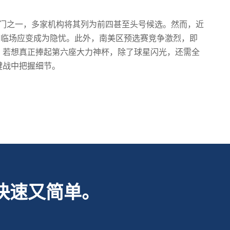
热门之一，多家机构将其列为前四甚至头号候选。然而，近
和临场应变成为隐忧。此外，南美区预选赛竞争激烈，即
。若想真正捧起第六座大力神杯，除了球星闪光，还需全
键战中把握细节。
快速又简单。