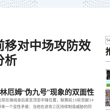
前移对中场攻防效
分析
林厄姆“伪九号”现象的双面性
繁出现在锋线身后甚至顶至中锋位置，联赛前15轮贡献14
带来一个显性矛盾：当他在进攻三区持续制造威胁的同