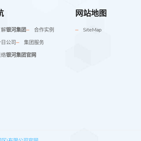
航
网站地图
了解
银河集团
合作实例
SiteMap
今日公司
集团服务
联络
银河集团官网
中国区)有限公司官网